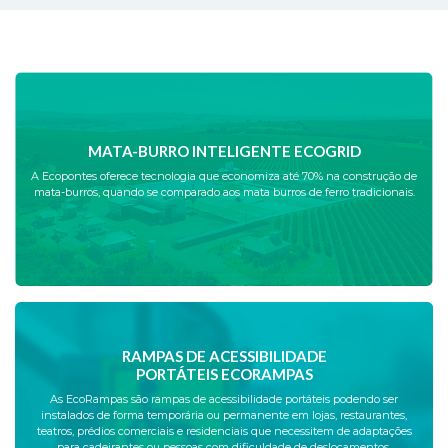
MATA-BURRO INTELIGENTE ECOGRID
A Ecopontes oferece tecnologia que economiza até 70% na construção de
mata-burros, quando se comparado aos mata burros de ferro tradicionais.
RAMPAS DE ACESSIBILIDADE
PORTÁTEIS ECORAMPAS
As EcoRampas são rampas de acessibilidade portáteis podendo ser
instalados de forma temporária ou permanente em lojas, restaurantes,
teatros, prédios comerciais e residenciais que necessitem de adaptações
para cadeirantes ou pessoas com dificuldade de deslocamentos.