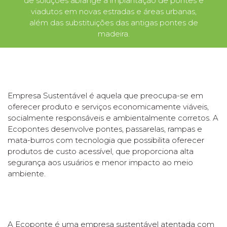
de soluções abrange a implantação de pontes e
viadutos em novas estradas e áreas urbanas,
além das substituições das antigas pontes de
madeira.
Empresa Sustentável é aquela que preocupa-se em
oferecer produto e serviços economicamente viáveis,
socialmente responsáveis e ambientalmente corretos. A
Ecopontes desenvolve pontes, passarelas, rampas e
mata-burros com tecnologia que possibilita oferecer
produtos de custo acessível, que proporciona alta
segurança aos usuários e menor impacto ao meio
ambiente.
A Ecoponte é uma empresa sustentável atentada com