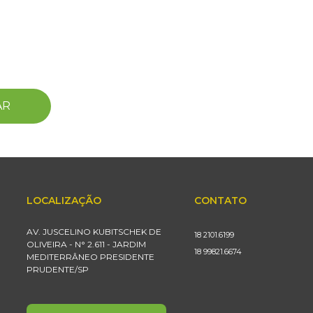
AR
LOCALIZAÇÃO
CONTATO
AV. JUSCELINO KUBITSCHEK DE
18 2101.6199
OLIVEIRA - N° 2.611 - JARDIM
18 99821.6674
MEDITERRÂNEO PRESIDENTE
PRUDENTE/SP