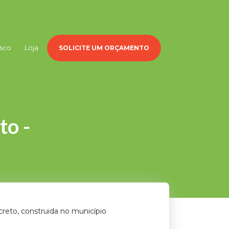
sco
Loja
SOLICITE UM ORÇAMENTO
to -
eto, construida no município