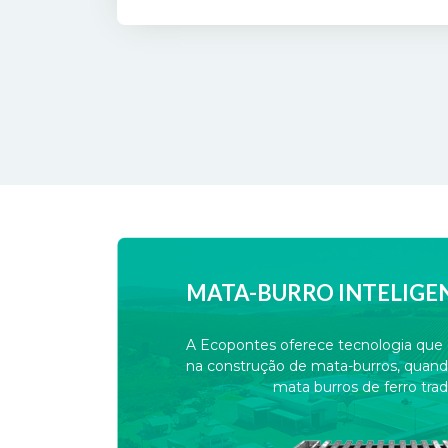
MATA-BURRO INTELIGE
A Ecopontes oferece tecnologia qu
na construção de mata-burros, quan
mata burros de ferro tradi