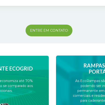
ENTRE EM CONTATO
RAMPAS 
NTE ECOGRID
PORTÁ
e economiza até 70%
As EcoRampas são 
do se comparado aos
podendo ser in
cionais.
permanente em lo
comerciais e resid
para cadeirant