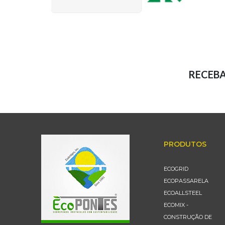
RECEB
PRODUTOS
ECOGRID
ECOPASSARELA
ECOALLSTEEL
ECOMIX -
CONSTRUÇÃO DE