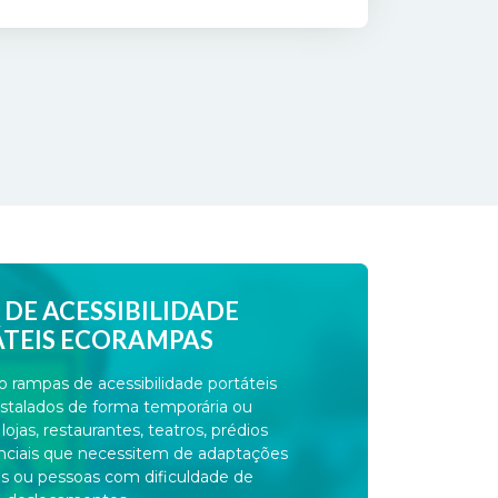
DE ACESSIBILIDADE
TEIS ECORAMPAS
rampas de acessibilidade portáteis
stalados de forma temporária ou
jas, restaurantes, teatros, prédios
enciais que necessitem de adaptações
es ou pessoas com dificuldade de