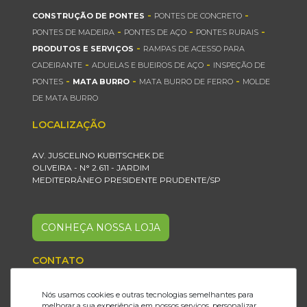
-
-
CONSTRUÇÃO DE PONTES
PONTES DE CONCRETO
-
-
-
PONTES DE MADEIRA
PONTES DE AÇO
PONTES RURAIS
-
PRODUTOS E SERVIÇOS
RAMPAS DE ACESSO PARA
-
-
CADEIRANTE
ADUELAS E BUEIROS DE AÇO
INSPEÇÃO DE
-
-
-
PONTES
MATA BURRO
MATA BURRO DE FERRO
MOLDE
DE MATA BURRO
LOCALIZAÇÃO
AV. JUSCELINO KUBITSCHEK DE
OLIVEIRA - N° 2.611 - JARDIM
MEDITERRÂNEO PRESIDENTE PRUDENTE/SP
CONHEÇA NOSSA LOJA
CONTATO
18 2101.6199
Nós usamos cookies e outras tecnologias semelhantes para
melhorar a sua experiência em nossos serviços, personalizar