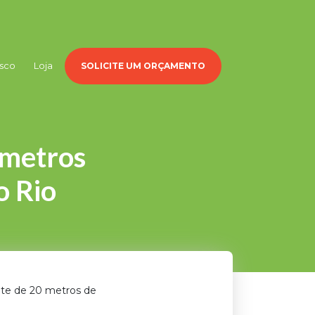
sco
Loja
SOLICITE UM ORÇAMENTO
 metros
o Rio
onte de 20 metros de