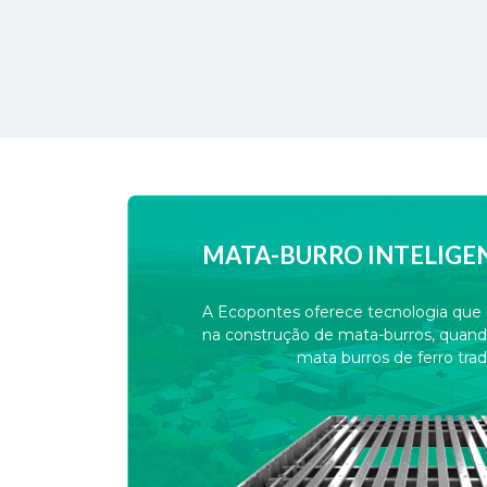
MATA-BURRO INTELIGE
A Ecopontes oferece tecnologia qu
na construção de mata-burros, quan
mata burros de ferro tradi