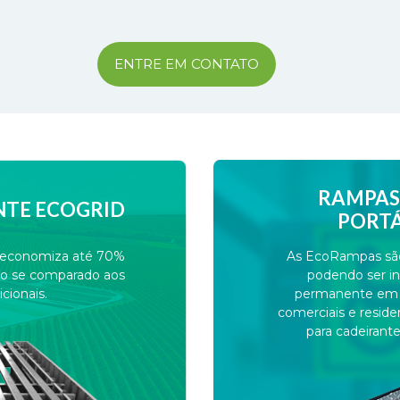
ENTRE EM CONTATO
RAMPAS 
NTE ECOGRID
PORTÁ
e economiza até 70%
As EcoRampas são 
do se comparado aos
podendo ser in
cionais.
permanente em lo
comerciais e resid
para cadeirant