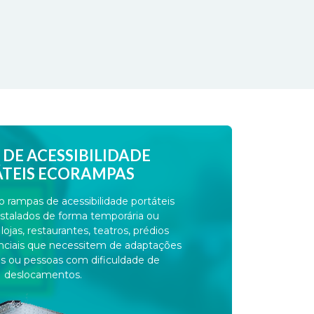
DE ACESSIBILIDADE
TEIS ECORAMPAS
rampas de acessibilidade portáteis
stalados de forma temporária ou
jas, restaurantes, teatros, prédios
enciais que necessitem de adaptações
es ou pessoas com dificuldade de
deslocamentos.