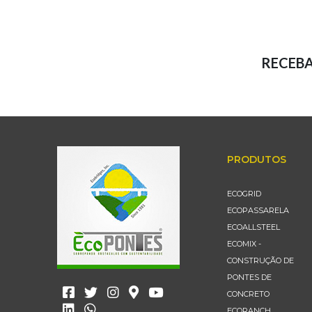
RECEB
PRODUTOS
ECOGRID
ECOPASSARELA
ECOALLSTEEL
ECOMIX -
CONSTRUÇÃO DE
PONTES DE
CONCRETO
ECORANCH