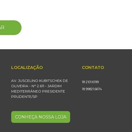
AR
LOCALIZAÇÃO
CONTATO
AV. JUSCELINO KUBITSCHEK DE
18 2101.6199
OLIVEIRA - N° 2.611 - JARDIM
18 99821.6674
MEDITERRÂNEO PRESIDENTE
PRUDENTE/SP
CONHEÇA NOSSA LOJA