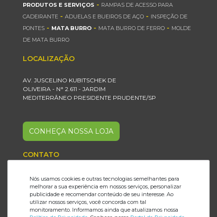
-
PRODUTOS E SERVIÇOS
RAMPAS DE ACESSO PARA
-
-
CADEIRANTE
ADUELAS E BUEIROS DE AÇO
INSPEÇÃO DE
-
-
-
PONTES
MATA BURRO
MATA BURRO DE FERRO
MOLDE
DE MATA BURRO
LOCALIZAÇÃO
AV. JUSCELINO KUBITSCHEK DE
OLIVEIRA - N° 2.611 - JARDIM
MEDITERRÂNEO PRESIDENTE PRUDENTE/SP
CONHEÇA NOSSA LOJA
CONTATO
18 2101.6199
Nós usamos cookies e outras tecnologias semelhantes para
melhorar a sua experiência em nossos serviços, personalizar
18 99821.6674
publicidade e recomendar conteúdo de seu interesse. Ao
utilizar nossos serviços, você concorda com tal
monitoramento. Informamos ainda que atualizamos nossa