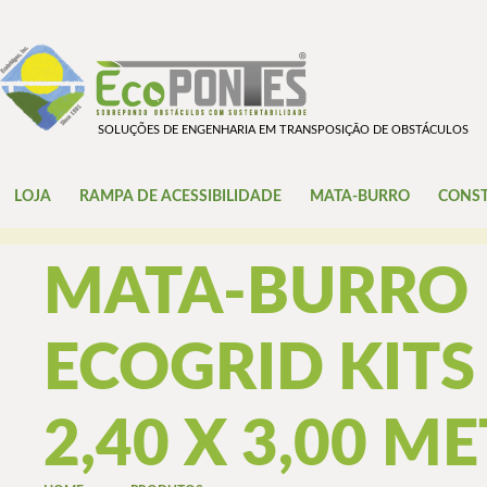
SOLUÇÕES DE ENGENHARIA EM TRANSPOSIÇÃO DE OBSTÁCULOS
LOJA
RAMPA DE ACESSIBILIDADE
MATA-BURRO
CONST
MATA-BURRO 
ECOGRID KITS
2,40 X 3,00 M