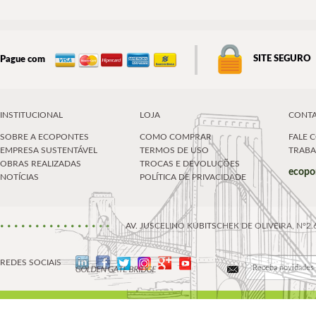
SITE SEGURO
Pague com
INSTITUCIONAL
LOJA
CONT
SOBRE A ECOPONTES
COMO COMPRAR
FALE 
EMPRESA SUSTENTÁVEL
TERMOS DE USO
TRAB
OBRAS REALIZADAS
TROCAS E DEVOLUÇÕES
ecopo
NOTÍCIAS
POLÍTICA DE PRIVACIDADE
AV. JUSCELINO KUBITSCHEK DE OLIVEIRA, Nº2
REDES SOCIAIS